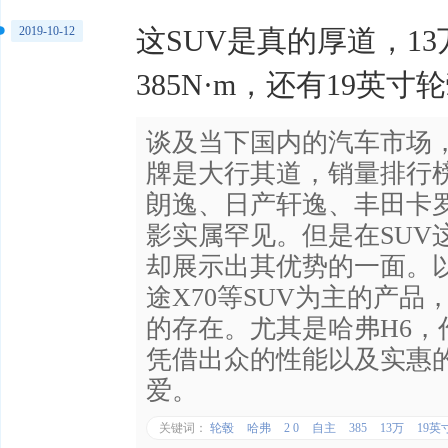
2019-10-12
这SUV是真的厚道，13
385N·m，还有19英寸
谈及当下国内的汽车市场
牌是大行其道，销量排行
朗逸、日产轩逸、丰田卡
影实属罕见。但是在SUV
却展示出其优势的一面。以
途X70等SUV为主的产品
的存在。尤其是哈弗H6，
凭借出众的性能以及实惠
爱。
关键词：
轮毂
哈弗
2 0
自主
385
13万
19英