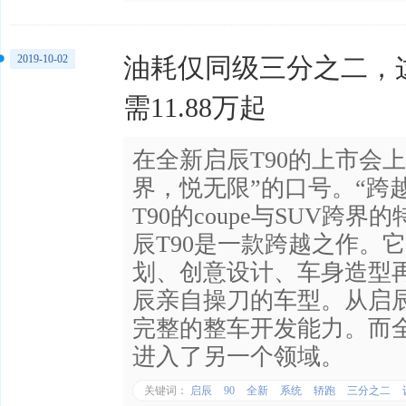
2019-10-02
油耗仅同级三分之二，
需11.88万起
在全新启辰T90的上市会
界，悦无限”的口号。“跨
T90的coupe与SUV跨
辰T90是一款跨越之作。
划、创意设计、车身造型
辰亲自操刀的车型。从启辰
完整的整车开发能力。而全
进入了另一个领域。
关键词：
启辰
90
全新
系统
轿跑
三分之二