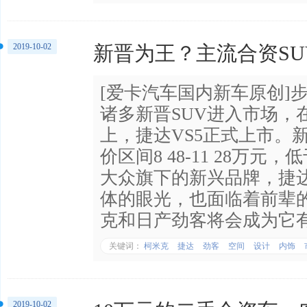
2019-10-02
新晋为王？主流合资S
[爱卡汽车国内新车原创]步
诸多新晋SUV进入市场，
上，捷达VS5正式上市。
价区间8 48-11 28万
大众旗下的新兴品牌，捷达
体的眼光，也面临着前辈
克和日产劲客将会成为它
关键词：
柯米克
捷达
劲客
空间
设计
内饰
2019-10-02