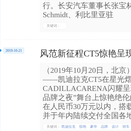
行。长安汽车董事长张宝林、
Schmidt、利比里亚驻
关键词：
2019-10-21
风范新征程CT5惊艳呈
（2019年10月20日，
——凯迪拉克CT5在星光
CADILLACARENA闪
品牌之夜”舞台上惊艳绝
在人民币30万元以内，搭
并于年内陆续交付全国各
关键词：
凯迪拉克
惊艳
豪华
品牌
设计
轿车