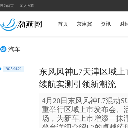
设为首页
|
加入收藏
|
首页
京津冀
资讯
财
h
汽车
2025-04-22
东风风神L7天津区域
续航实测引领新潮流
4月20日‌东风风神L7混
重举行区域上市发布会。
场，为新车上市增添一抹
登台详细介绍L7的卓越续