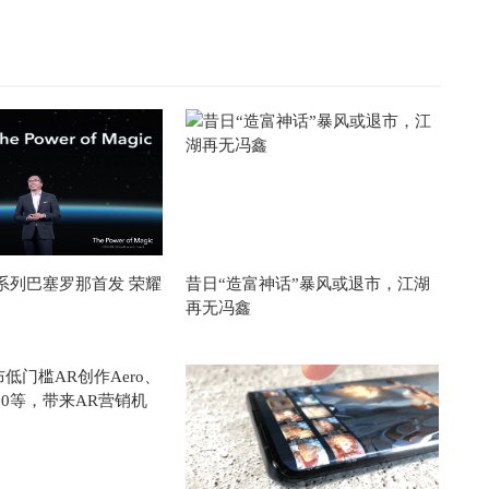
c4系列巴塞罗那首发 荣耀
昔日“造富神话”暴风或退市，江湖
再无冯鑫