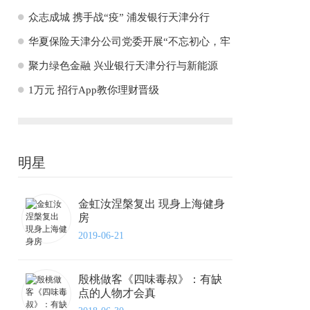
H
众志成城 携手战“疫” 浦发银行天津分行
H
华夏保险天津分公司党委开展“不忘初心，牢
H
聚力绿色金融 兴业银行天津分行与新能源
H
1万元 招行App教你理财晋级
明星
金虹汝涅槃复出 現身上海健身
房
2019-06-21
殷桃做客《四味毒叔》：有缺
点的人物才会真