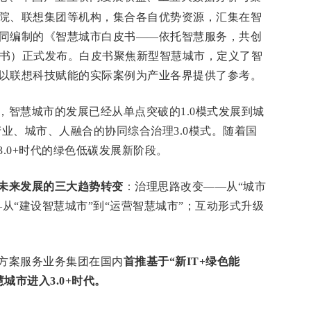
院、联想集团等机构，集合各自优势资源，汇集在智
同编制的
《智慧城市白皮书——依托智慧服务，共创
书）正式发布。白皮书聚焦新型智慧城市，
定义了智
以联想科技赋能的实际案例为产业各界提供了参考
。
，智慧城市的发展已经从单点突破的
1.0
模式发展到城
产业、城市、人融合的协同综合治理
3.0
模式。随着国
3.0+
时代的绿色低碳发展新阶段。
未来发展的三大趋势转变
：治理思路改变——从“城市
—从“建设智慧城市”到“运营智慧城市”；互动形式升级
方案服务业务集团在
国内
首推基于“新
IT+
绿色能
慧城市进入
3.0+
时代。