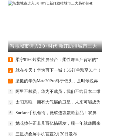
智慧城市进入3.0+时代 新IT助推城市三大
趋
柔宇8160片柔性屏登台：柔性屏量产背后的“
1
就在今天！华为再下一城！5G订单涨至31个！
2
坚挺的华为Mate20Pro终于低头，是时候说再
3
阿里不裁员，华为不裁员，我们不给日本二维
4
太阳系唯一拥有大气层的卫星，未来可能成为
5
Surface手机领衔，微软连发数款新品！双屏
6
她花掉任正非几百亿搞研发，现一年就赚回来
7
三星折叠屏手机官宣2月20日发布
8