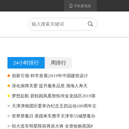
A
手机看渤燕
B
24小时排行
周排行
H
创新引领·科学发展|2019年中国建筑设计
H
深化保障关爱 提升服务品质 渤海人寿天
H
梦想起航 碧桂园凤凰智拓何金龙战区2019第
H
天津津南团区委举办纪念五四运动100周年主
H
世界禁毒日 美团单车携手天津等55城禁毒办
H
恒大造车明星阵容再添大将 全资收购英国P