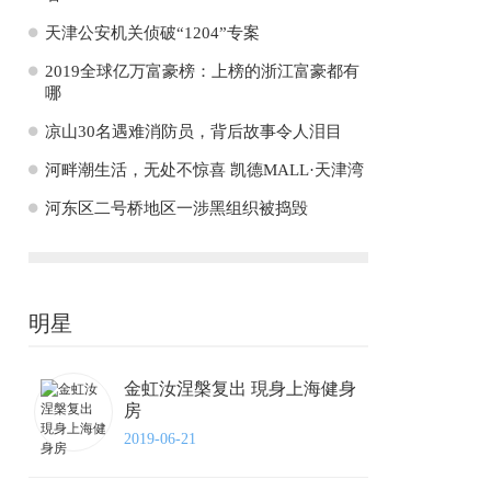
H
天津公安机关侦破“1204”专案
H
2019全球亿万富豪榜：上榜的浙江富豪都有
哪
H
凉山30名遇难消防员，背后故事令人泪目
H
河畔潮生活，无处不惊喜 凯德MALL·天津湾
H
河东区二号桥地区一涉黑组织被捣毁
明星
金虹汝涅槃复出 現身上海健身
房
2019-06-21