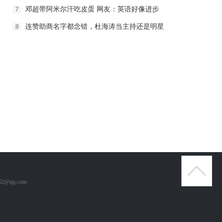
邓超带阿米尔汗吃皮蛋 网友：英语好像进步
7
连赞助商名字都念错，杜海涛当主持还是明星
8
J
2@qq.com