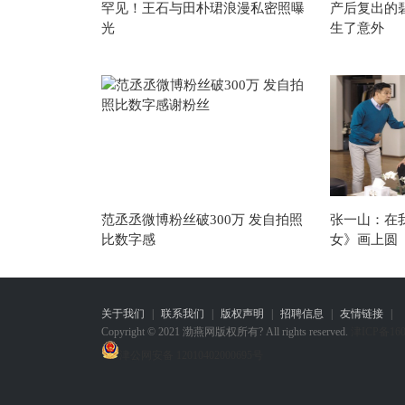
罕见！王石与田朴珺浪漫私密照曝
产后复出的
光
生了意外
范丞丞微博粉丝破300万 发自拍照
张一山：在我
比数字感
女》画上圆
关于我们
|
联系我们
|
版权声明
|
招聘信息
|
友情链接
|
Copyright © 2021 渤燕网版权所有? All rights reserved.
津ICP备160
津公网安备 12010402000695号