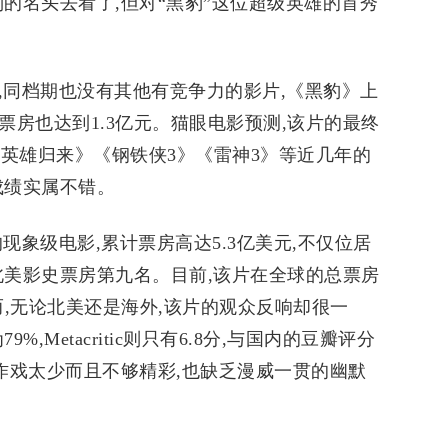
的名头去看了,但对“黑豹”这位超级英雄的首秀
,同档期也没有其他有竞争力的影片,《黑豹》上
日票房也达到1.3亿元。猫眼电影预测,该片的最终
:英雄归来》《钢铁侠3》《雷神3》等近几年的
成绩实属不错。
现象级电影,累计票房高达5.3亿美元,不仅位居
北美影史票房第九名。目前,该片在全球的总票房
而,无论北美还是海外,该片的观众反响却很一
,Metacritic则只有6.8分,与国内的豆瓣评分
作戏太少而且不够精彩,也缺乏漫威一贯的幽默