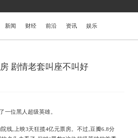
新闻
财经
前沿
资讯
娱乐
票房 剧情老套叫座不叫好
了一位黑人超级英雄。
线,上映3天狂揽4亿元票房。不过,豆瓣6.8分