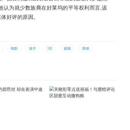
”他认为就少数族裔在好莱坞的平等权利而言,该
媒体好评的原因。
电影
该片
3天
超级
英雄