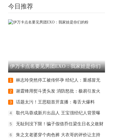
今日推荐
伊万卡点名要见男团EXO：我家娃是你们
的粉
林志玲突然停工被传怀孕 经纪人：重感冒无
1
谢霆锋用熨斗烫头发 消防怒批：极易引发火
2
话题太污！王思聪首开直播：毒舌大爆料
3
取代马蓉成新片出品人 王宝强经纪人背景曝
4
无耻到没下限！骗子假借乔任梁生日名义敛财
5
朱之文老婆穿个肉色裤 大衣哥的评价让主持
6