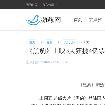
设为首页
|
加入收藏
|
首页
京津冀
>
>
> 正文
首页
资讯
娱乐八卦
《黑豹》上映3天狂揽4亿
北京日报 2018-03-12 16:48:42
《黑豹》塑造
上周五,超级大片《黑豹》登陆国内院