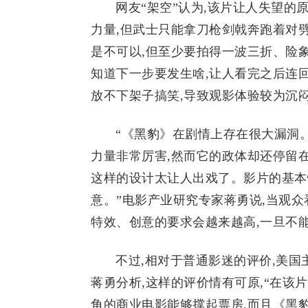
网友“架空”认为,该片让人失望的
力量,但武士只能拿刀枪剑戟奔跑着对劈
是不可以,但至少要拍得一波三折、险象
知道下一步要发生啥,让人看完之后连
放不下架子搞笑,导致观影体验较为沉
“《黑豹》在剧情上存在很大漏洞
力量非常厉害,然而它的政体却还停留在
这样的设计太让人出戏了。影片的基本
意。”电影产业研究专家蒋勇说,当观
特效、创意的要求会越来越高,一旦不
不过,相对于普通影迷的评价,美
蒋勇分析,这样的评价情有可原,“在该
角的商业电影能够撑起票房,而且《黑