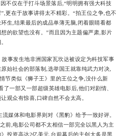
原因不仅在于打斗场景落后,“明明拥有强大科技
”,更在于故事讲得太不精彩。“拍王位之争,也不
环生,结果最后的成品单薄无脑,闭着眼睛看都
回想的欲望也没有。”而且因为主题偏严肃,影片
闷。
。故事发生地非洲国家瓦坎达被设定为科技军事
原始社会的部落制,选举国王就靠纯武力对决,
情节类似《狮子王》里的王位之争,没什么新
众看了一部又一部超级英雄电影后,他们对剧情、
能让观众有惊喜,口碑自然不会太高。
国主流媒体和电影界则对《黑豹》给予一致好评。
片之前,电影公司都不太相信一部完全以黑人为主
豹》投资高达2亿美元,台前幕后的主创大多是黑